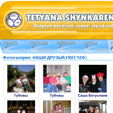
Фотогалерея: НАШИ ДРУЗЬЯ(FREUNDE)
Губовы
Губовы
Саша Богуслаев