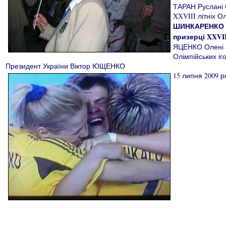
ТАРАН Руслані О
XXVIII літніх Ол
ШИНКАРЕНКО Те
призерці XXVII
ЯЦЕНКО Олені Ми
Олімпійських іг
Президент України Віктор ЮЩЕНКО
15 липня 2009 р