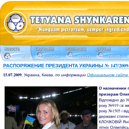
РАСПОРЯЖЕНИЕ ПРЕЗИДЕНТА УКРАИНЫ № 147/2009
15.07.2009
, Украина, Киева,
по информации
Официальном сайте
О назначении 
призерам Оли
Відповідно до У
року №919 (зі з
року №1505 і ві
державні стипен
КЛОЧКОВІЙ Яні 
літніх Олімпійс